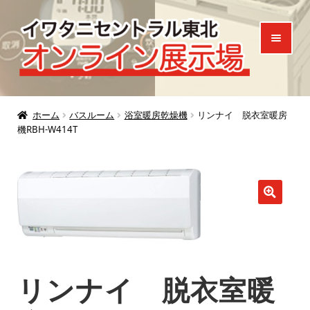
ナ
コ
ビ
ン
ゲ
テ
ー
ン
シ
ツ
ホーム
ョ
へ
ホーム
バスルーム
浴室暖房乾燥機
リンナイ 脱衣室暖房
機RBH-W414T
ン
ス
製品一覧
へ
キ
ご来場特典
ス
ッ
キ
プ
お知らせ
ッ
プ
お問い合わせ
リンナイ 脱衣室暖