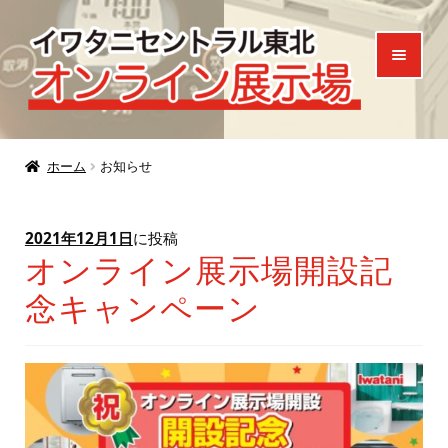
ナ
コ
ビ
ン
ゲ
テ
ー
ン
シ
ツ
ホーム
ョ
へ
ホーム
お知らせ
ン
ス
製品一覧
へ
キ
2021年12月1日
に投稿
ご来場特典
ス
ッ
オンライン展示場開設記
キ
プ
念キャンペーン
お知らせ
ッ
プ
お問い合わせ