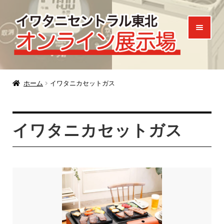
ナ
コ
ビ
ン
ゲ
テ
ー
ン
シ
ツ
ホーム
ョ
へ
ホーム
イワタニカセットガス
ン
ス
製品一覧
へ
キ
イワタニカセットガス
ご来場特典
ス
ッ
キ
プ
お知らせ
ッ
プ
お問い合わせ