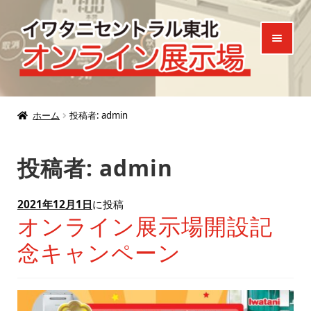
ナ
コ
ビ
ン
ゲ
テ
ー
ン
シ
ツ
ホーム
ョ
へ
ホーム
投稿者: admin
ン
ス
製品一覧
へ
キ
投稿者:
admin
ご来場特典
ス
ッ
キ
プ
2021年12月1日
に投稿
お知らせ
ッ
オンライン展示場開設記
プ
お問い合わせ
念キャンペーン