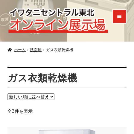
ナ
コ
ビ
ン
ゲ
テ
ー
ン
シ
ツ
ホーム
ョ
へ
ホーム
洗面所
ガス衣類乾燥機
ン
ス
製品一覧
へ
キ
ガス衣類乾燥機
ご来場特典
ス
ッ
キ
プ
お知らせ
ッ
プ
お問い合わせ
新
全3件を表示
し
い
順