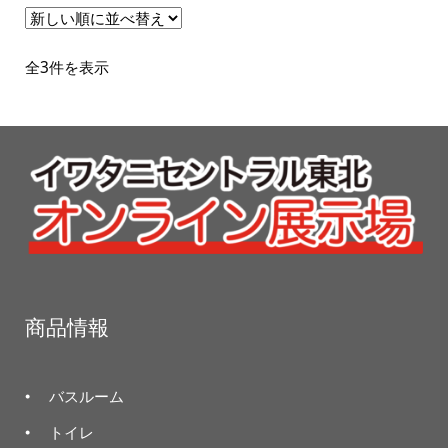
新
全3件を表示
し
い
順
商品情報
バスルーム
トイレ