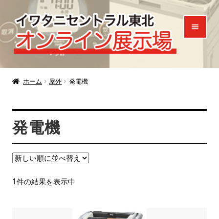
ナ
コ
ビ
ン
ゲ
テ
ー
ン
シ
ツ
ホーム
ョ
へ
ホーム
屋外
発電機
ン
ス
製品一覧
へ
キ
発電機
ご来場特典
ス
ッ
キ
プ
お知らせ
ッ
プ
お問い合わせ
1件の結果を表示中