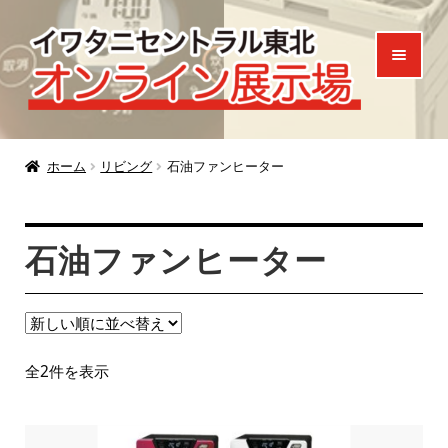
ナ
コ
ビ
ン
ゲ
テ
ー
ン
シ
ツ
ホーム
ョ
へ
ホーム
リビング
石油ファンヒーター
ン
ス
製品一覧
へ
キ
石油ファンヒーター
ご来場特典
ス
ッ
キ
プ
お知らせ
ッ
プ
お問い合わせ
新
全2件を表示
し
い
順