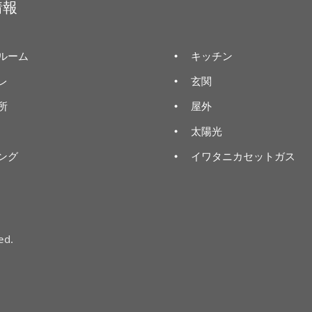
情報
ルーム
キッチン
レ
玄関
所
屋外
太陽光
ング
イワタニカセットガス
ed.