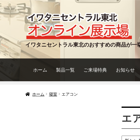
ナ
コ
ビ
ン
ゲ
テ
ー
ン
シ
ツ
イワタニセントラル東北のおすすめの商品が一
ョ
へ
ン
ス
へ
キ
ホーム
製品一覧
ご来場特典
お知らせ
ス
ッ
キ
プ
ッ
ホーム
寝室
エアコン
プ
エ