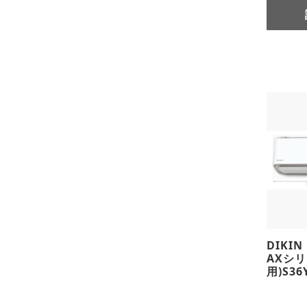
DIKI
AXシリ
用)S36Y