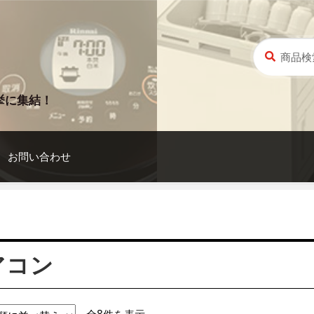
検
検
索
索
対
象:
挙に集結！
お問い合わせ
アコン
新