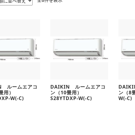
全8件を表示
し
い
順
IN ルームエアコ
DAIKIN ルームエアコ
DAI
4畳用）
ン（10畳用）
ン（8畳
XP-W(-C)
S28YTDXP-W(-C)
W(-C)