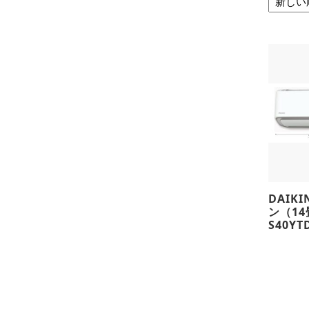
DAIK
ン（1
S40YTD