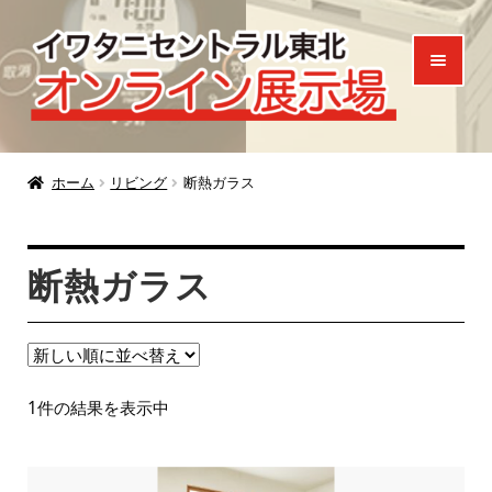
ナ
コ
ビ
ン
ゲ
テ
ー
ン
シ
ツ
ホーム
ョ
へ
ホーム
リビング
断熱ガラス
ン
ス
製品一覧
へ
キ
断熱ガラス
ご来場特典
ス
ッ
キ
プ
お知らせ
ッ
プ
お問い合わせ
1件の結果を表示中