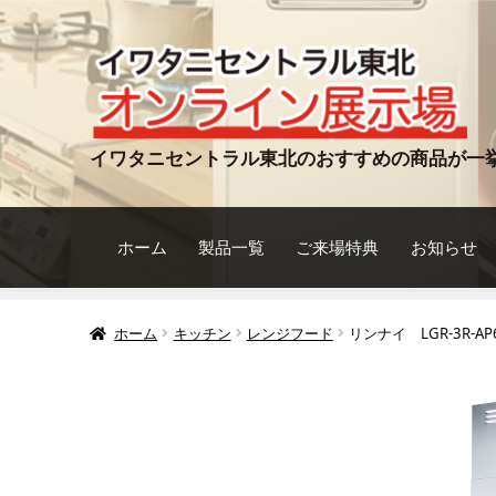
ナ
コ
ビ
ン
ゲ
テ
ー
ン
シ
ツ
イワタニセントラル東北のおすすめの商品が一
ョ
へ
ン
ス
へ
キ
ホーム
製品一覧
ご来場特典
お知らせ
ス
ッ
キ
プ
ッ
ホーム
キッチン
レンジフード
リンナイ LGR-3R-AP
プ