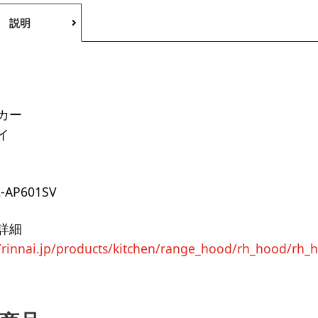
説明
カー
イ
R-AP601SV
詳細
//rinnai.jp/products/kitchen/range_hood/rh_hood/rh_