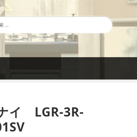
イ LGR-3R-
01SV