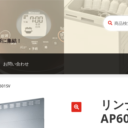
検
検
索
索
対
象:
挙に集結！
お問い合わせ
601SV
リンナ
AP6