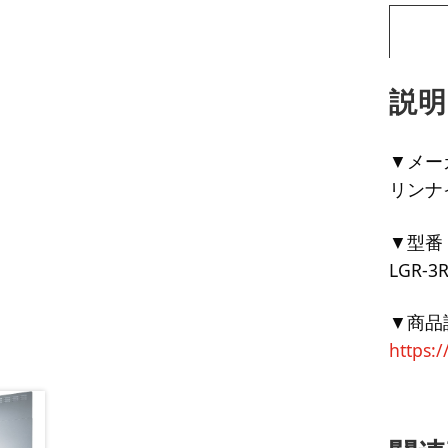
説明
▼メー
リンナ
▼型番
LGR-3
▼商品
https: