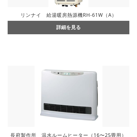
リンナイ 給湯暖房熱源機RH-61W（A）
詳細を見る
長府製作所 温水ルームヒーター（16〜25畳用）