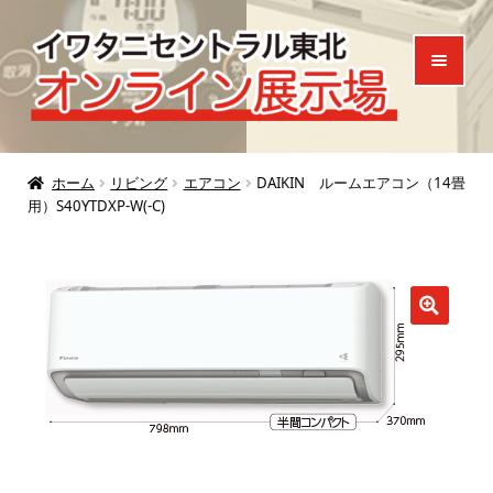
ナ
コ
ビ
ン
ゲ
テ
ー
ン
シ
ツ
ホーム
ョ
へ
ホーム
リビング
エアコン
DAIKIN ルームエアコン（14畳
用）S40YTDXP-W(-C)
ン
ス
製品一覧
へ
キ
ご来場特典
ス
ッ
キ
プ
お知らせ
ッ
プ
お問い合わせ