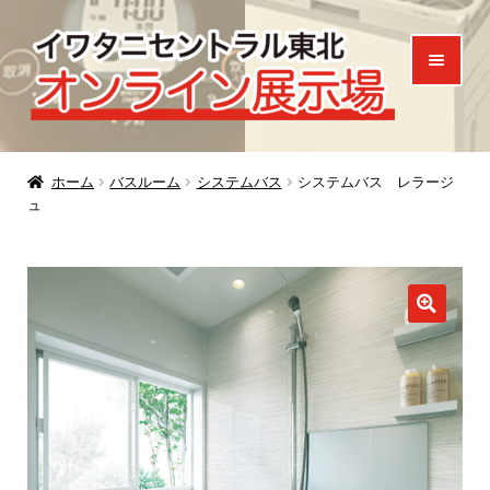
ナ
コ
ビ
ン
ゲ
テ
ー
ン
シ
ツ
ホーム
ョ
へ
ホーム
バスルーム
システムバス
システムバス レラージ
ュ
ン
ス
製品一覧
へ
キ
ご来場特典
ス
ッ
キ
プ
お知らせ
ッ
プ
お問い合わせ