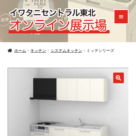
ナ
コ
ビ
ン
ゲ
テ
ー
ン
シ
ツ
ホーム
ョ
へ
ホーム
キッチン
システムキッチン
ミッテシリーズ
ン
ス
製品一覧
へ
キ
ご来場特典
ス
ッ
キ
プ
お知らせ
ッ
プ
お問い合わせ