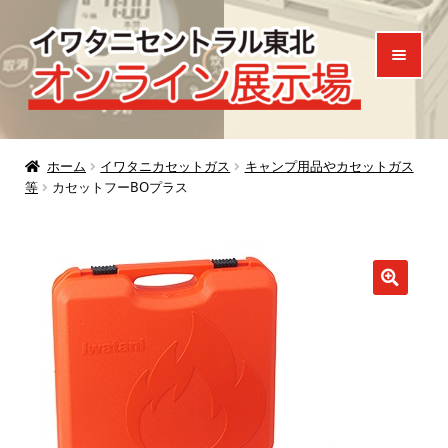
ナ
コ
ビ
ン
ゲ
テ
ー
ン
シ
ツ
ホーム
ョ
へ
ホーム
イワタニカセットガス
キャンプ用品やカセットガス
等
カセットフーBOプラス
ン
ス
製品一覧
へ
キ
ご来場特典
ス
ッ
キ
プ
お知らせ
ッ
プ
お問い合わせ