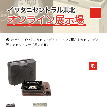
ナ
コ
ビ
ン
ゲ
テ
ー
ン
シ
ツ
ホーム
ョ
へ
ホーム
イワタニカセットガス
キャンプ用品やカセットガス
等
カセットフー『風まるⅡ』
ン
ス
製品一覧
へ
キ
ご来場特典
ス
ッ
キ
プ
お知らせ
ッ
プ
お問い合わせ