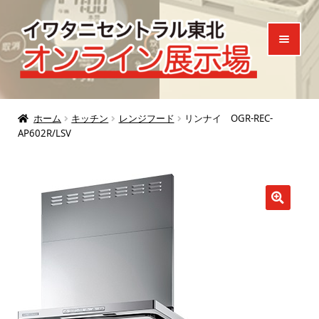
ナ
コ
ビ
ン
ゲ
テ
ー
ン
シ
ツ
ホーム
ョ
へ
ホーム
キッチン
レンジフード
リンナイ OGR-REC-
AP602R/LSV
ン
ス
製品一覧
へ
キ
ご来場特典
ス
ッ
キ
プ
お知らせ
ッ
プ
お問い合わせ