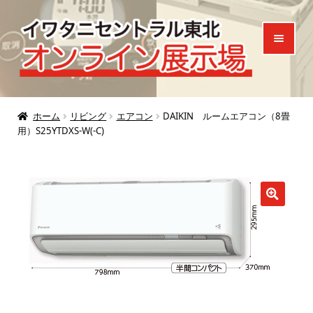
ナ
コ
ビ
ン
ゲ
テ
ー
ン
シ
ツ
ホーム
ョ
へ
ホーム
リビング
エアコン
DAIKIN ルームエアコン（8畳
用）S25YTDXS-W(-C)
ン
ス
製品一覧
へ
キ
ご来場特典
ス
ッ
キ
プ
お知らせ
ッ
プ
お問い合わせ