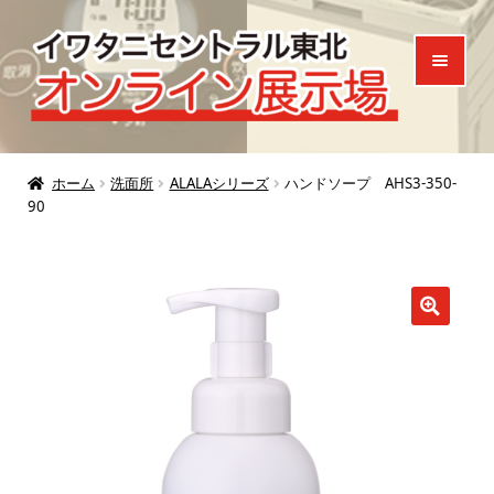
ナ
コ
ビ
ン
ゲ
テ
ー
ン
シ
ツ
ホーム
ョ
へ
ホーム
洗面所
ALALAシリーズ
ハンドソープ AHS3-350-
90
ン
ス
製品一覧
へ
キ
ご来場特典
ス
ッ
キ
プ
お知らせ
ッ
プ
お問い合わせ