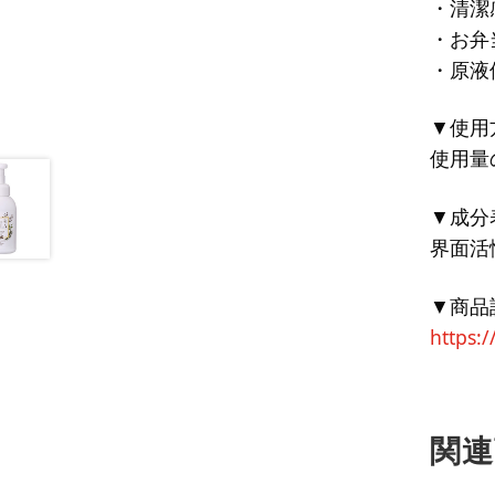
・清潔
・お弁
・原液
▼使用
使用量の
▼成分
界面活
▼商品
https:/
関連