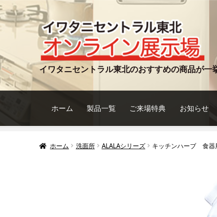
ナ
コ
ビ
ン
ゲ
テ
ー
ン
シ
ツ
イワタニセントラル東北のおすすめの商品が一
ョ
へ
ン
ス
へ
キ
ホーム
製品一覧
ご来場特典
お知らせ
ス
ッ
キ
プ
ッ
ホーム
洗面所
ALALAシリーズ
キッチンハーブ 食器用洗剤
プ