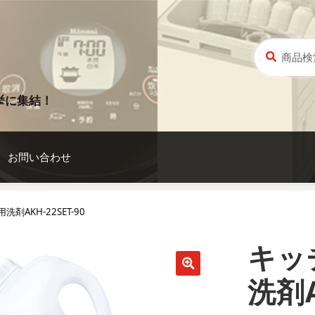
検
検
索
索
対
象:
挙に集結！
お問い合わせ
AKH-22SET-90
キッ
洗剤A