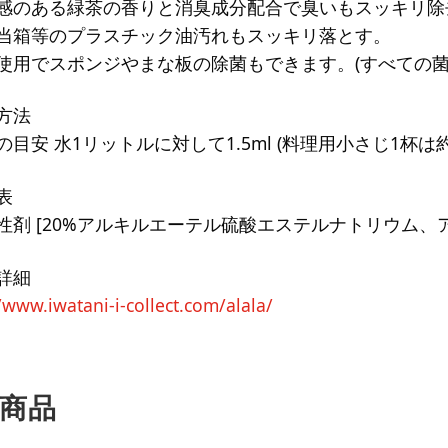
感のある緑茶の香りと消臭成分配合で臭いもスッキリ除
当箱等のプラスチック油汚れもスッキリ落とす。
使用でスポンジやまな板の除菌もできます。(すべての菌
方法
目安 水1リットルに対して1.5ml (料理用小さじ1杯は約5
表
性剤 [20%アルキルエーテル硫酸エステルナトリウム、
詳細
/www.iwatani-i-collect.com/alala/
商品