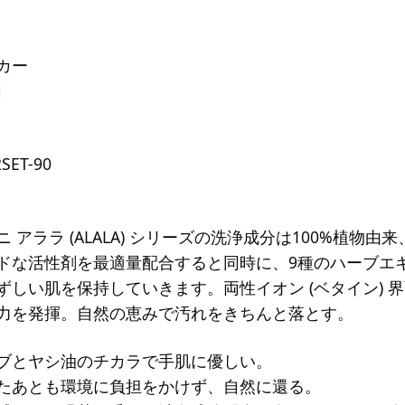
カー
i
SET-90
ニ アララ (ALALA) シリーズの洗浄成分は100%植
ドな活性剤を最適量配合すると同時に、9種のハーブエ
ずしい肌を保持していきます。両性イオン (ベタイン)
力を発揮。自然の恵みで汚れをきちんと落とす。
ブとヤシ油のチカラで手肌に優しい。
たあとも環境に負担をかけず、自然に還る。