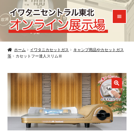
ナ
コ
ビ
ン
ゲ
テ
ー
ン
シ
ツ
ホーム
ョ
へ
ホーム
イワタニカセットガス
キャンプ用品やカセットガス
等
カセットフー達人スリムⅢ
ン
ス
製品一覧
へ
キ
ご来場特典
ス
ッ
キ
プ
お知らせ
ッ
プ
お問い合わせ